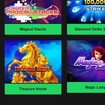
Magical Stacks
Diamond Strike 
Magic Lad
Treasure Horse