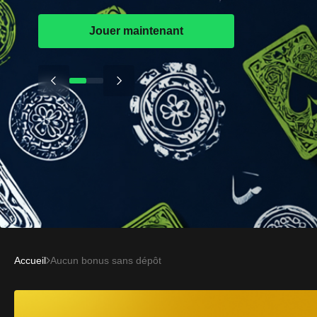
Jouer maintenant
Accueil
Aucun bonus sans dépôt