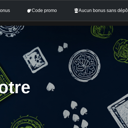
onus
Code promo
Aucun bonus sans dépô
otre