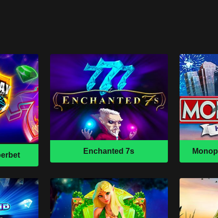
Enchanted 7s
Monop
erbet