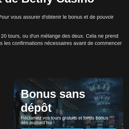
Pour vous assurer d'obtenir le bonus et de pouvoir
 20 tours, ou d'un mélange des deux. Cela ne prend
tes les confirmations nécessaires avant de commencer
Bonus sans
dépôt
Réclamez vos tours gratuits et fonds bonus
dès aujourd'hui !