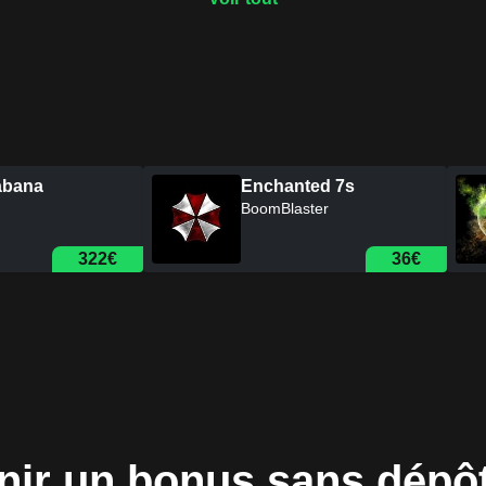
abana
Enchanted 7s
BoomBlaster
322€
36€
nir un bonus sans dépôt