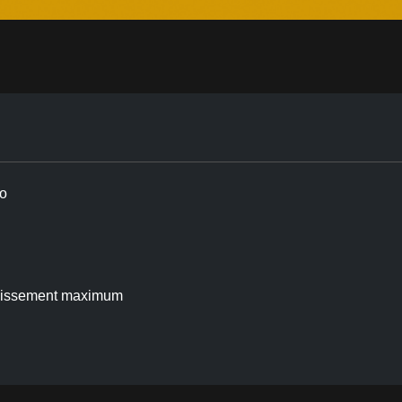
no
ncaissement maximum